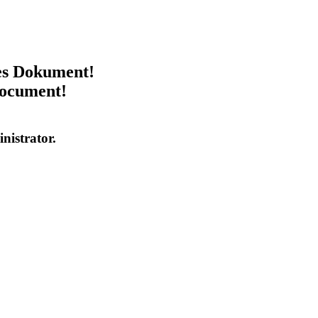
ses Dokument!
document!
inistrator.